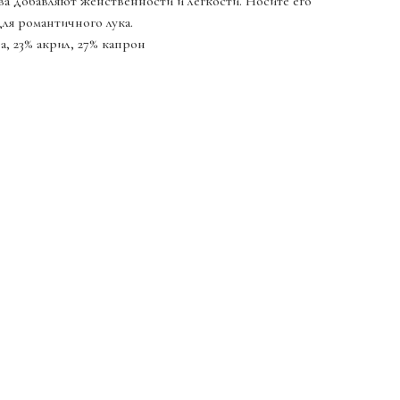
а добавляют женственности и легкости. Носите его
для романтичного лука.
а, 23% акрил, 27% капрон