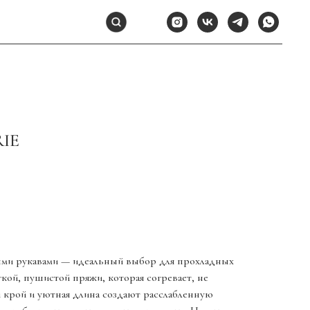
IE
ми рукавами — идеальный выбор для прохладных
гкой, пушистой пряжи, которая согревает, не
 крой и уютная длина создают расслабленную