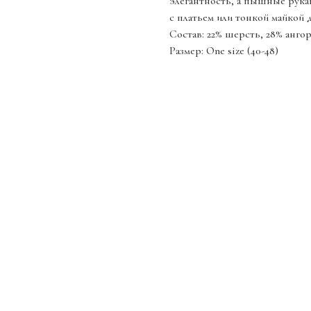
элегантность, а пышные рукав
с платьем или тонкой майкой 
Состав: 22% шерсть, 28% ангор
Размер: One size (40-48)